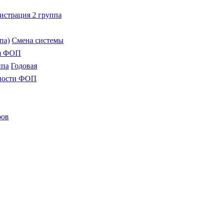
истрация 2 группа
па)
Смена системы
я ФОП
ппа
Годовая
тности ФОП
ров