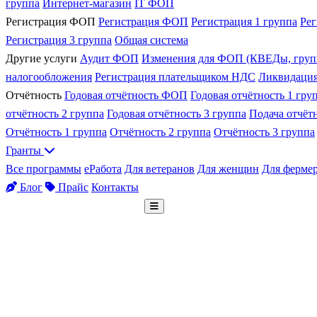
группа
Интернет-магазин
IT ФОП
Регистрация ФОП
Регистрация ФОП
Регистрация 1 группа
Рег
Регистрация 3 группа
Общая система
Другие услуги
Аудит ФОП
Изменения для ФОП (КВЕДы, груп
налогообложения
Регистрация плательщиком НДС
Ликвидаци
Отчётность
Годовая отчётность ФОП
Годовая отчётность 1 гру
отчётность 2 группа
Годовая отчётность 3 группа
Подача отчё
Отчётность 1 группа
Отчётность 2 группа
Отчётность 3 группа
Гранты
Все программы
еРабота
Для ветеранов
Для женщин
Для ферме
Блог
Прайс
Контакты
Бесплатная консультация