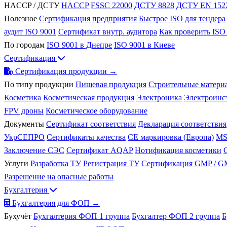
HACCP / ДСТУ
HACCP
FSSC 22000
ДСТУ 8828
ДСТУ EN 152
Полезное
Сертификация предприятия
Быстрое ISO для тендера
аудит ISO 9001
Сертификат внутр. аудитора
Как проверить ISO
По городам
ISO 9001 в Днепре
ISO 9001 в Киеве
Сертификация
Сертификация продукции →
По типу продукции
Пищевая продукция
Строительные матери
Косметика
Косметическая продукция
Электроника
Электроинс
FPV дроны
Косметическое оборудование
Документы
Сертификат соответствия
Декларация соответствия
УкрСЕПРО
Сертификаты качества
CE маркировка (Европа)
MS
Заключение СЭС
Сертификат AQAP
Нотификация косметики
Услуги
Разработка ТУ
Регистрация ТУ
Сертификация GMP / 
Разрешение на опасные работы
Бухгалтерия
Бухгалтерия для ФОП →
Бухучёт
Бухгалтерия ФОП 1 группа
Бухгалтер ФОП 2 группа
Б