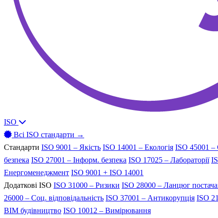
ISO
Всі ISO стандарти →
Стандарти
ISO 9001 – Якість
ISO 14001 – Екологія
ISO 45001 –
безпека
ISO 27001 – Інформ. безпека
ISO 17025 – Лабораторії
I
Енергоменеджмент
ISO 9001 + ISO 14001
Додаткові ISO
ISO 31000 – Ризики
ISO 28000 – Ланцюг постач
26000 – Соц. відповідальність
ISO 37001 – Антикорупція
ISO 21
BIM будівництво
ISO 10012 – Вимірювання