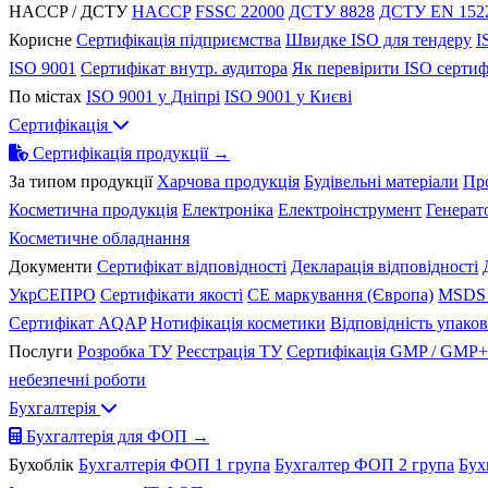
HACCP / ДСТУ
HACCP
FSSC 22000
ДСТУ 8828
ДСТУ EN 152
Корисне
Сертифікація підприємства
Швидке ISO для тендеру
I
ISO 9001
Сертифікат внутр. аудитора
Як перевірити ISO сертиф
По містах
ISO 9001 у Дніпрі
ISO 9001 у Києві
Сертифікація
Сертифікація продукції →
За типом продукції
Харчова продукція
Будівельні матеріали
Пр
Косметична продукція
Електроніка
Електроінструмент
Генерат
Косметичне обладнання
Документи
Сертифікат відповідності
Декларація відповідності
УкрСЕПРО
Сертифікати якості
CE маркування (Європа)
MSDS 
Сертифікат AQAP
Нотифікація косметики
Відповідність упако
Послуги
Розробка ТУ
Реєстрація ТУ
Сертифікація GMP / GMP+
небезпечні роботи
Бухгалтерія
Бухгалтерія для ФОП →
Бухоблік
Бухгалтерія ФОП 1 група
Бухгалтер ФОП 2 група
Бух