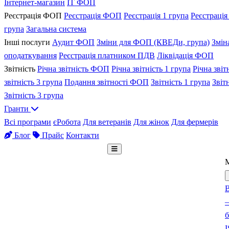
Інтернет-магазин
IT ФОП
Реєстрація ФОП
Реєстрація ФОП
Реєстрація 1 група
Реєстрація
група
Загальна система
Інші послуги
Аудит ФОП
Зміни для ФОП (КВЕДи, група)
Змін
оподаткування
Реєстрація платником ПДВ
Ліквідація ФОП
Звітність
Річна звітність ФОП
Річна звітність 1 група
Річна звіт
звітність 3 група
Подання звітності ФОП
Звітність 1 група
Звіт
Звітність 3 група
Гранти
Всі програми
єРобота
Для ветеранів
Для жінок
Для фермерів
Блог
Прайс
Контакти
Безкоштовна консультація
В
–
б
I