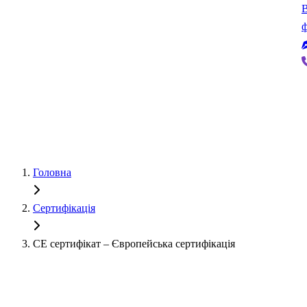
В
ф
Головна
Сертифікація
CE сертифікат – Європейська сертифікація
Європейська відповідність · Вихід на ринок ЄС