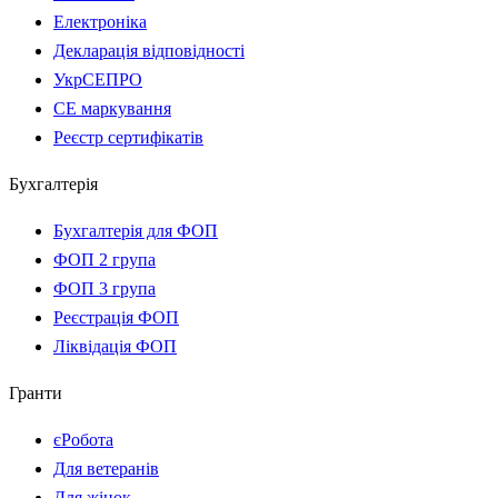
Електроніка
Декларація відповідності
УкрСЕПРО
CE маркування
Реєстр сертифікатів
Бухгалтерія
Бухгалтерія для ФОП
ФОП 2 група
ФОП 3 група
Реєстрація ФОП
Ліквідація ФОП
Гранти
єРобота
Для ветеранів
Для жінок