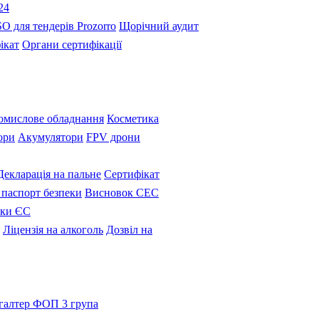
24
SO для тендерів Prozorro
Щорічний аудит
ікат
Органи сертифікації
омислове обладнання
Косметика
ори
Акумулятори
FPV дрони
Декларація на пальне
Сертифікат
паспорт безпеки
Висновок СЕС
вки ЄС
Ліцензія на алкоголь
Дозвіл на
галтер ФОП 3 група