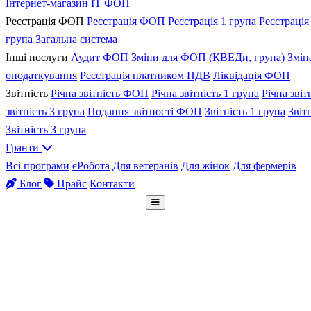
Інтернет-магазин
IT ФОП
Реєстрація ФОП
Реєстрація ФОП
Реєстрація 1 група
Реєстрація
група
Загальна система
Інші послуги
Аудит ФОП
Зміни для ФОП (КВЕДи, група)
Змін
оподаткування
Реєстрація платником ПДВ
Ліквідація ФОП
Звітність
Річна звітність ФОП
Річна звітність 1 група
Річна звіт
звітність 3 група
Подання звітності ФОП
Звітність 1 група
Звіт
Звітність 3 група
Гранти
Всі програми
єРобота
Для ветеранів
Для жінок
Для фермерів
Блог
Прайс
Контакти
Безкоштовна консультація