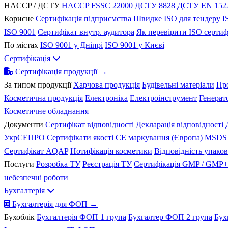
HACCP / ДСТУ
HACCP
FSSC 22000
ДСТУ 8828
ДСТУ EN 152
Корисне
Сертифікація підприємства
Швидке ISO для тендеру
I
ISO 9001
Сертифікат внутр. аудитора
Як перевірити ISO сертиф
По містах
ISO 9001 у Дніпрі
ISO 9001 у Києві
Сертифікація
Сертифікація продукції →
За типом продукції
Харчова продукція
Будівельні матеріали
Пр
Косметична продукція
Електроніка
Електроінструмент
Генерат
Косметичне обладнання
Документи
Сертифікат відповідності
Декларація відповідності
УкрСЕПРО
Сертифікати якості
CE маркування (Європа)
MSDS 
Сертифікат AQAP
Нотифікація косметики
Відповідність упако
Послуги
Розробка ТУ
Реєстрація ТУ
Сертифікація GMP / GMP+
небезпечні роботи
Бухгалтерія
Бухгалтерія для ФОП →
Бухоблік
Бухгалтерія ФОП 1 група
Бухгалтер ФОП 2 група
Бух