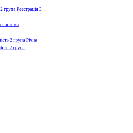
 2 група
Реєстрація 3
а системи
ність 2 група
Річна
ність 2 група