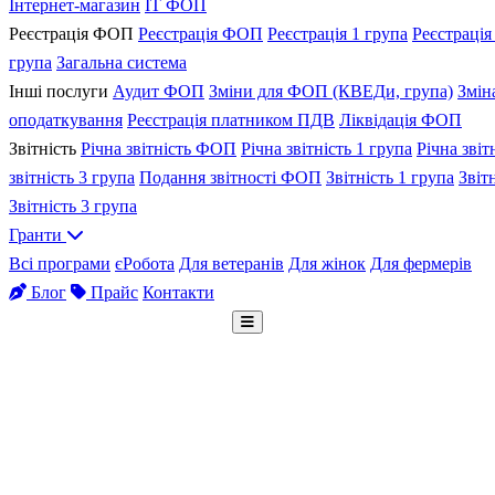
Інтернет-магазин
IT ФОП
Реєстрація ФОП
Реєстрація ФОП
Реєстрація 1 група
Реєстрація
група
Загальна система
Інші послуги
Аудит ФОП
Зміни для ФОП (КВЕДи, група)
Змін
оподаткування
Реєстрація платником ПДВ
Ліквідація ФОП
Звітність
Річна звітність ФОП
Річна звітність 1 група
Річна звіт
звітність 3 група
Подання звітності ФОП
Звітність 1 група
Звіт
Звітність 3 група
Гранти
Всі програми
єРобота
Для ветеранів
Для жінок
Для фермерів
Блог
Прайс
Контакти
Безкоштовна консультація