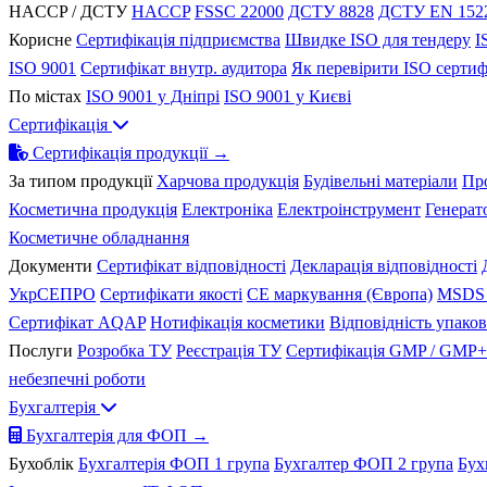
HACCP / ДСТУ
HACCP
FSSC 22000
ДСТУ 8828
ДСТУ EN 152
Корисне
Сертифікація підприємства
Швидке ISO для тендеру
I
ISO 9001
Сертифікат внутр. аудитора
Як перевірити ISO сертиф
По містах
ISO 9001 у Дніпрі
ISO 9001 у Києві
Сертифікація
Сертифікація продукції →
За типом продукції
Харчова продукція
Будівельні матеріали
Пр
Косметична продукція
Електроніка
Електроінструмент
Генерат
Косметичне обладнання
Документи
Сертифікат відповідності
Декларація відповідності
УкрСЕПРО
Сертифікати якості
CE маркування (Європа)
MSDS 
Сертифікат AQAP
Нотифікація косметики
Відповідність упако
Послуги
Розробка ТУ
Реєстрація ТУ
Сертифікація GMP / GMP+
небезпечні роботи
Бухгалтерія
Бухгалтерія для ФОП →
Бухоблік
Бухгалтерія ФОП 1 група
Бухгалтер ФОП 2 група
Бух