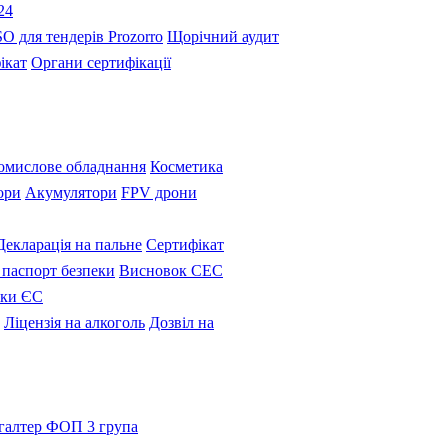
24
SO для тендерів Prozorro
Щорічний аудит
ікат
Органи сертифікації
омислове обладнання
Косметика
ори
Акумулятори
FPV дрони
Декларація на пальне
Сертифікат
паспорт безпеки
Висновок СЕС
вки ЄС
Ліцензія на алкоголь
Дозвіл на
галтер ФОП 3 група