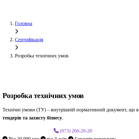
Головна
Сертифікація
Розробка технічних умов
Від 3 днів · Під ключ
Розробка
технічних умов
Технічні умови (ТУ) – внутрішній нормативний документ, що ви
тендерів та захисту бізнесу
.
Замовити розробку ТУ
(073) 260-20-20
Від 20 000 грн
від 3 днів
Гарантія результату