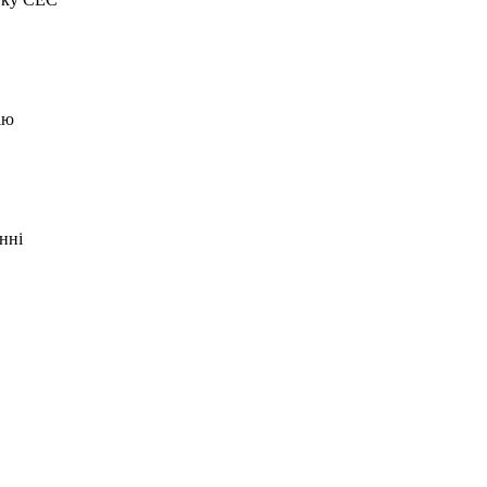
ію
нні