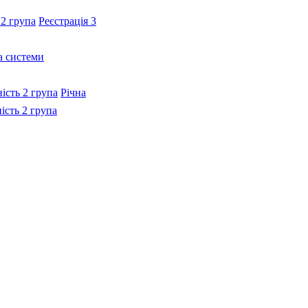
 2 група
Реєстрація 3
а системи
ність 2 група
Річна
ність 2 група