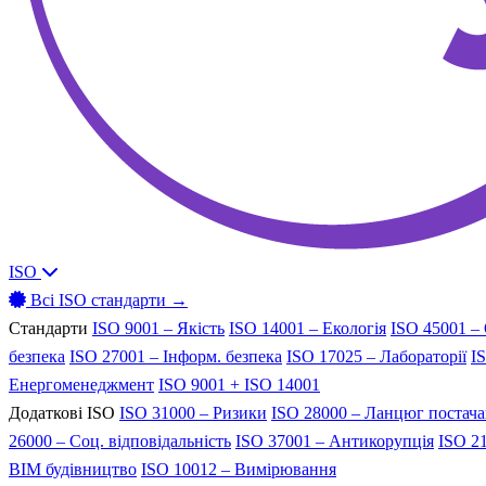
ISO
Всі ISO стандарти →
Стандарти
ISO 9001 – Якість
ISO 14001 – Екологія
ISO 45001 –
безпека
ISO 27001 – Інформ. безпека
ISO 17025 – Лабораторії
I
Енергоменеджмент
ISO 9001 + ISO 14001
Додаткові ISO
ISO 31000 – Ризики
ISO 28000 – Ланцюг постач
26000 – Соц. відповідальність
ISO 37001 – Антикорупція
ISO 21
BIM будівництво
ISO 10012 – Вимірювання