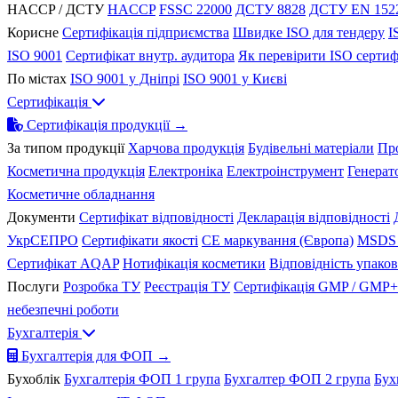
HACCP / ДСТУ
HACCP
FSSC 22000
ДСТУ 8828
ДСТУ EN 152
Корисне
Сертифікація підприємства
Швидке ISO для тендеру
I
ISO 9001
Сертифікат внутр. аудитора
Як перевірити ISO сертиф
По містах
ISO 9001 у Дніпрі
ISO 9001 у Києві
Сертифікація
Сертифікація продукції →
За типом продукції
Харчова продукція
Будівельні матеріали
Пр
Косметична продукція
Електроніка
Електроінструмент
Генерат
Косметичне обладнання
Документи
Сертифікат відповідності
Декларація відповідності
УкрСЕПРО
Сертифікати якості
CE маркування (Європа)
MSDS 
Сертифікат AQAP
Нотифікація косметики
Відповідність упако
Послуги
Розробка ТУ
Реєстрація ТУ
Сертифікація GMP / GMP+
небезпечні роботи
Бухгалтерія
Бухгалтерія для ФОП →
Бухоблік
Бухгалтерія ФОП 1 група
Бухгалтер ФОП 2 група
Бух