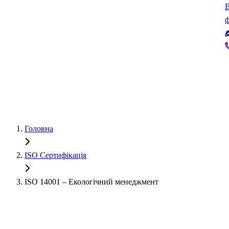
В
ф
Головна
ISO Сертифікація
ISO 14001 – Екологічний менеджмент
Екологічна відповідальність – вимога тендерів та партнерів