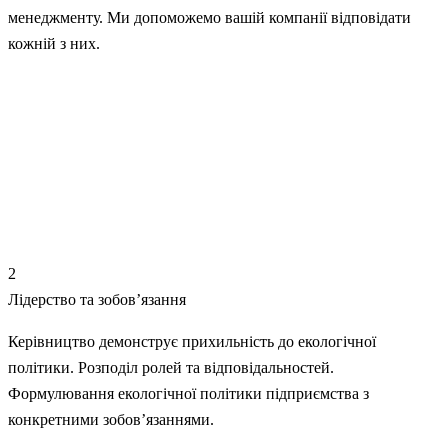
менеджменту. Ми допоможемо вашій компанії відповідати
кожній з них.
1
Контекст організації
Визначення зовнішніх і внутрішніх факторів, що впливають
на екологічну діяльність. Аналіз зацікавлених сторін та їхніх
очікувань. Визначення сфери застосування системи
екологічного менеджменту.
2
Лідерство та зобов’язання
Керівництво демонструє прихильність до екологічної
політики. Розподіл ролей та відповідальностей.
Формулювання екологічної політики підприємства з
конкретними зобов’язаннями.