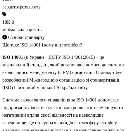
гарантія результату
18К
₴
мінімальна вартість
Основи стандарту
Що таке
ISO 14001
і кому він потрібен?
ISO 14001
(в Україні – ДСТУ ISO 14001:2015) – це
міжнародний стандарт, який встановлює вимоги до системи
екологічного менеджменту (СЕМ) організації. Стандарт був
розроблений Міжнародною організацією зі стандартизації
(ISO) і визнаний у понад 170 країнах світу.
Система екологічного управління за ISO 14001 допомагає
підприємству ідентифікувати, контролювати та зменшувати
негативний вплив своєї діяльності на навколишнє
середовище. Це стосується викидів в атмосферу, скидів у
водойми, поводження з відходами, використання ресурсів та