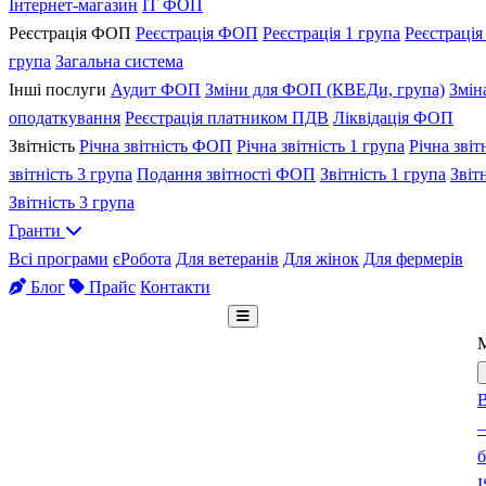
Інтернет-магазин
IT ФОП
Реєстрація ФОП
Реєстрація ФОП
Реєстрація 1 група
Реєстрація
група
Загальна система
Інші послуги
Аудит ФОП
Зміни для ФОП (КВЕДи, група)
Змін
оподаткування
Реєстрація платником ПДВ
Ліквідація ФОП
Звітність
Річна звітність ФОП
Річна звітність 1 група
Річна звіт
звітність 3 група
Подання звітності ФОП
Звітність 1 група
Звіт
Звітність 3 група
Гранти
Всі програми
єРобота
Для ветеранів
Для жінок
Для фермерів
Блог
Прайс
Контакти
Безкоштовна консультація
В
–
б
I