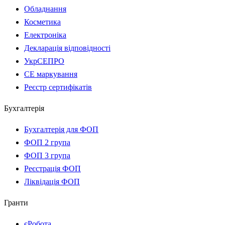
Обладнання
Косметика
Електроніка
Декларація відповідності
УкрСЕПРО
CE маркування
Реєстр сертифікатів
Бухгалтерія
Бухгалтерія для ФОП
ФОП 2 група
ФОП 3 група
Реєстрація ФОП
Ліквідація ФОП
Гранти
єРобота