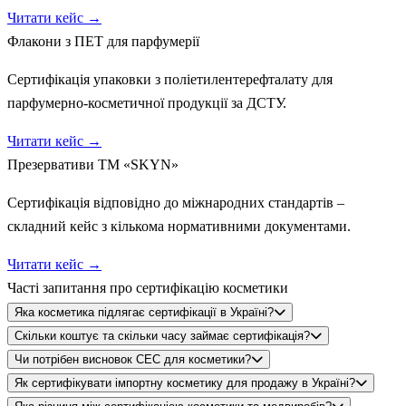
Читати кейс →
Флакони з ПЕТ для парфумерії
Сертифікація упаковки з поліетилентерефталату для
парфумерно-косметичної продукції за ДСТУ.
Читати кейс →
Презервативи ТМ «SKYN»
Сертифікація відповідно до міжнародних стандартів –
складний кейс з кількома нормативними документами.
Читати кейс →
Часті запитання про
сертифікацію косметики
Яка косметика підлягає сертифікації в Україні?
Скільки коштує та скільки часу займає сертифікація?
Чи потрібен висновок СЕС для косметики?
Вся косметична продукція, що реалізується на території
Як сертифікувати імпортну косметику для продажу в Україні?
України, підлягає оцінці відповідності: засоби по догляду за
Вартість залежить від кількості найменувань, типу продукції