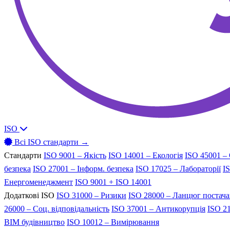
ISO
Всі ISO стандарти →
Стандарти
ISO 9001 – Якість
ISO 14001 – Екологія
ISO 45001 –
безпека
ISO 27001 – Інформ. безпека
ISO 17025 – Лабораторії
I
Енергоменеджмент
ISO 9001 + ISO 14001
Додаткові ISO
ISO 31000 – Ризики
ISO 28000 – Ланцюг постач
26000 – Соц. відповідальність
ISO 37001 – Антикорупція
ISO 21
BIM будівництво
ISO 10012 – Вимірювання