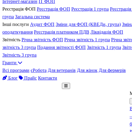
Інтернет-магазин
IT ФОП
Реєстрація ФОП
Реєстрація ФОП
Реєстрація 1 група
Реєстрація
група
Загальна система
Інші послуги
Аудит ФОП
Зміни для ФОП (КВЕДи, група)
Змін
оподаткування
Реєстрація платником ПДВ
Ліквідація ФОП
Звітність
Річна звітність ФОП
Річна звітність 1 група
Річна звіт
звітність 3 група
Подання звітності ФОП
Звітність 1 група
Звіт
Звітність 3 група
Гранти
Всі програми
єРобота
Для ветеранів
Для жінок
Для фермерів
Блог
Прайс
Контакти
Безкоштовна консультація
В
–
б
I