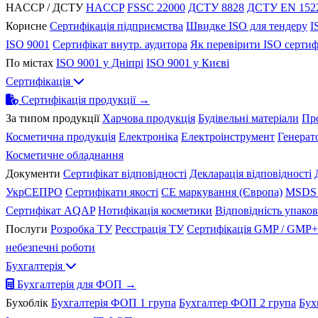
HACCP / ДСТУ
HACCP
FSSC 22000
ДСТУ 8828
ДСТУ EN 152
Корисне
Сертифікація підприємства
Швидке ISO для тендеру
I
ISO 9001
Сертифікат внутр. аудитора
Як перевірити ISO сертиф
По містах
ISO 9001 у Дніпрі
ISO 9001 у Києві
Сертифікація
Сертифікація продукції →
За типом продукції
Харчова продукція
Будівельні матеріали
Пр
Косметична продукція
Електроніка
Електроінструмент
Генерат
Косметичне обладнання
Документи
Сертифікат відповідності
Декларація відповідності
УкрСЕПРО
Сертифікати якості
CE маркування (Європа)
MSDS 
Сертифікат AQAP
Нотифікація косметики
Відповідність упако
Послуги
Розробка ТУ
Реєстрація ТУ
Сертифікація GMP / GMP+
небезпечні роботи
Бухгалтерія
Бухгалтерія для ФОП →
Бухоблік
Бухгалтерія ФОП 1 група
Бухгалтер ФОП 2 група
Бух