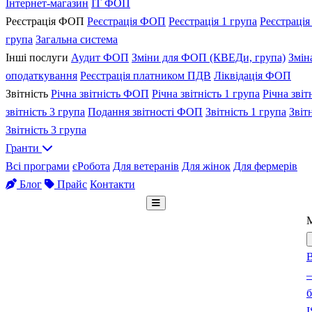
Інтернет-магазин
IT ФОП
Реєстрація ФОП
Реєстрація ФОП
Реєстрація 1 група
Реєстрація
група
Загальна система
Інші послуги
Аудит ФОП
Зміни для ФОП (КВЕДи, група)
Змін
оподаткування
Реєстрація платником ПДВ
Ліквідація ФОП
Звітність
Річна звітність ФОП
Річна звітність 1 група
Річна звіт
звітність 3 група
Подання звітності ФОП
Звітність 1 група
Звіт
Звітність 3 група
Гранти
Всі програми
єРобота
Для ветеранів
Для жінок
Для фермерів
Блог
Прайс
Контакти
Безкоштовна консультація
В
–
б
I