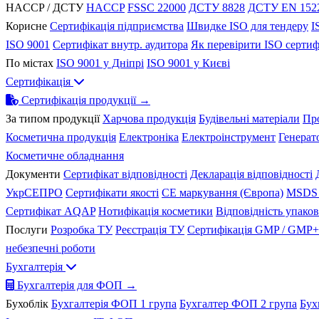
HACCP / ДСТУ
HACCP
FSSC 22000
ДСТУ 8828
ДСТУ EN 152
Корисне
Сертифікація підприємства
Швидке ISO для тендеру
I
ISO 9001
Сертифікат внутр. аудитора
Як перевірити ISO сертиф
По містах
ISO 9001 у Дніпрі
ISO 9001 у Києві
Сертифікація
Сертифікація продукції →
За типом продукції
Харчова продукція
Будівельні матеріали
Пр
Косметична продукція
Електроніка
Електроінструмент
Генерат
Косметичне обладнання
Документи
Сертифікат відповідності
Декларація відповідності
УкрСЕПРО
Сертифікати якості
CE маркування (Європа)
MSDS 
Сертифікат AQAP
Нотифікація косметики
Відповідність упако
Послуги
Розробка ТУ
Реєстрація ТУ
Сертифікація GMP / GMP+
небезпечні роботи
Бухгалтерія
Бухгалтерія для ФОП →
Бухоблік
Бухгалтерія ФОП 1 група
Бухгалтер ФОП 2 група
Бух