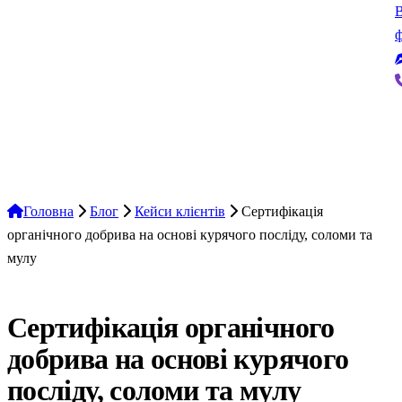
В
ф
Головна
Блог
Кейси клієнтів
Сертифікація
органічного добрива на основі курячого посліду, соломи та
мулу
Кейси клієнтів
Сертифікація органічного
добрива на основі курячого
посліду, соломи та мулу