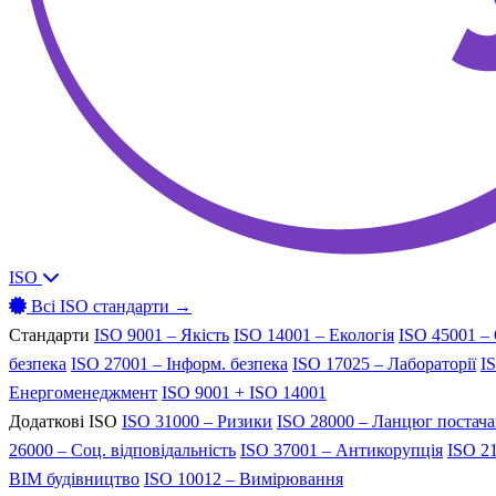
ISO
Всі ISO стандарти →
Стандарти
ISO 9001 – Якість
ISO 14001 – Екологія
ISO 45001 –
безпека
ISO 27001 – Інформ. безпека
ISO 17025 – Лабораторії
I
Енергоменеджмент
ISO 9001 + ISO 14001
Додаткові ISO
ISO 31000 – Ризики
ISO 28000 – Ланцюг постач
26000 – Соц. відповідальність
ISO 37001 – Антикорупція
ISO 21
BIM будівництво
ISO 10012 – Вимірювання