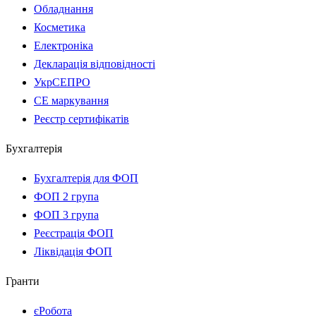
Обладнання
Косметика
Електроніка
Декларація відповідності
УкрСЕПРО
CE маркування
Реєстр сертифікатів
Бухгалтерія
Бухгалтерія для ФОП
ФОП 2 група
ФОП 3 група
Реєстрація ФОП
Ліквідація ФОП
Гранти
єРобота