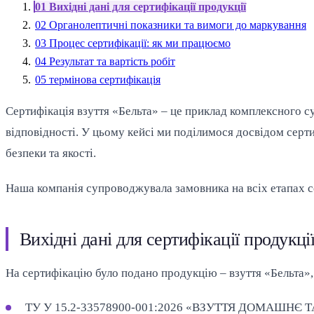
01
Вихідні дані для сертифікації продукції
02
Органолептичні показники та вимоги до маркування
03
Процес сертифікації: як ми працюємо
04
Результат та вартість робіт
05
термінова сертифікація
Сертифікація взуття «Бельта» – це приклад комплексного с
відповідності. У цьому кейсі ми поділимося досвідом серт
безпеки та якості.
Наша компанія супроводжувала замовника на всіх етапах сер
Вихідні дані для сертифікації продукці
На сертифікацію було подано продукцію – взуття «Бельта»,
ТУ У 15.2-33578900-001:2026 «ВЗУТТЯ ДОМАШНЄ Т