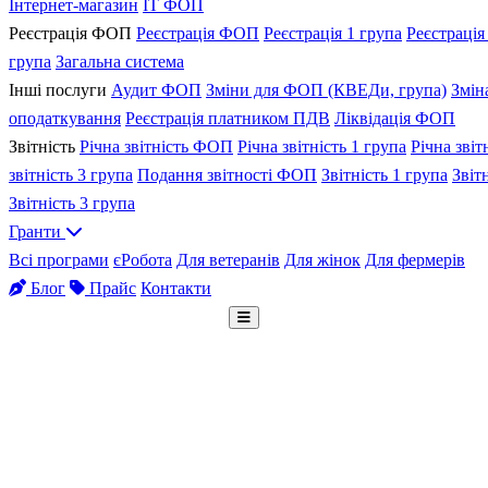
Інтернет-магазин
IT ФОП
Реєстрація ФОП
Реєстрація ФОП
Реєстрація 1 група
Реєстрація
група
Загальна система
Інші послуги
Аудит ФОП
Зміни для ФОП (КВЕДи, група)
Змін
оподаткування
Реєстрація платником ПДВ
Ліквідація ФОП
Звітність
Річна звітність ФОП
Річна звітність 1 група
Річна звіт
звітність 3 група
Подання звітності ФОП
Звітність 1 група
Звіт
Звітність 3 група
Гранти
Всі програми
єРобота
Для ветеранів
Для жінок
Для фермерів
Блог
Прайс
Контакти
Безкоштовна консультація