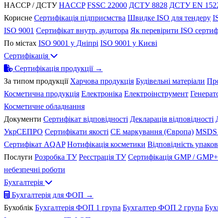
HACCP / ДСТУ
HACCP
FSSC 22000
ДСТУ 8828
ДСТУ EN 152
Корисне
Сертифікація підприємства
Швидке ISO для тендеру
I
ISO 9001
Сертифікат внутр. аудитора
Як перевірити ISO сертиф
По містах
ISO 9001 у Дніпрі
ISO 9001 у Києві
Сертифікація
Сертифікація продукції →
За типом продукції
Харчова продукція
Будівельні матеріали
Пр
Косметична продукція
Електроніка
Електроінструмент
Генерат
Косметичне обладнання
Документи
Сертифікат відповідності
Декларація відповідності
УкрСЕПРО
Сертифікати якості
CE маркування (Європа)
MSDS 
Сертифікат AQAP
Нотифікація косметики
Відповідність упако
Послуги
Розробка ТУ
Реєстрація ТУ
Сертифікація GMP / GMP+
небезпечні роботи
Бухгалтерія
Бухгалтерія для ФОП →
Бухоблік
Бухгалтерія ФОП 1 група
Бухгалтер ФОП 2 група
Бух