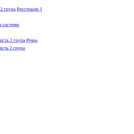
 2 група
Реєстрація 3
а системи
ність 2 група
Річна
ність 2 група