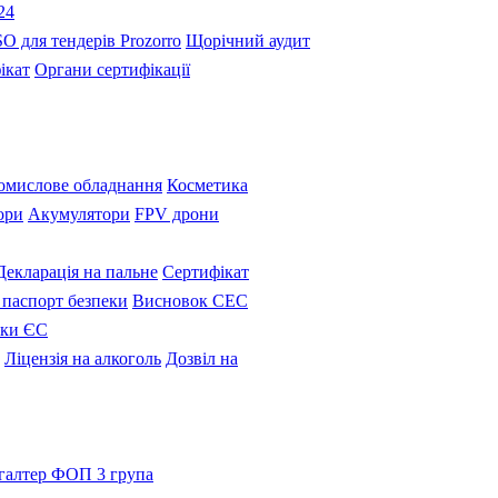
24
SO для тендерів Prozorro
Щорічний аудит
ікат
Органи сертифікації
омислове обладнання
Косметика
ори
Акумулятори
FPV дрони
Декларація на пальне
Сертифікат
паспорт безпеки
Висновок СЕС
вки ЄС
Ліцензія на алкоголь
Дозвіл на
галтер ФОП 3 група